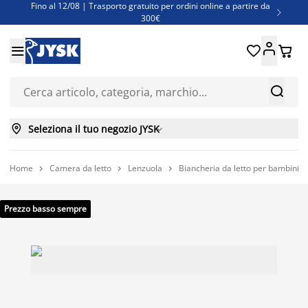
Fino al 12/08 | Trasporto gratuito per ordini online a partire da

300€
Super offerte d'estate | Oltre 1.500 articoli fino al 70%





Finanziamenti - Scegli il piano di rimborso più adatto a te



Seleziona il tuo negozio JYSK

Home
Camera da letto
Lenzuola
Biancheria da letto per bambini



Prezzo basso sempre