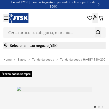
Fino al 12/08 | Trasporto gratuito per ordini online a partire da

300€
Super offerte d'estate | Oltre 1.500 articoli fino al 70%





Finanziamenti - Scegli il piano di rimborso più adatto a te



Seleziona il tuo negozio JYSK

Home
Bagno
Tende da doccia
Tenda da doccia HAGBY 180x200 c



Prezzo basso sempre