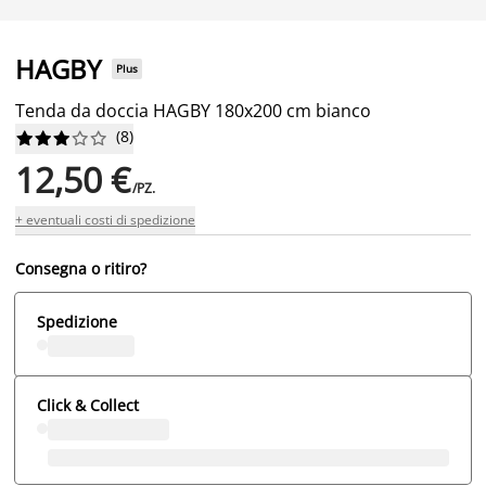
HAGBY
Plus
Tenda da doccia HAGBY 180x200 cm bianco
(
8
)










12,50 €
/PZ.
+ eventuali costi di spedizione
Consegna o ritiro?
Spedizione
Click & Collect