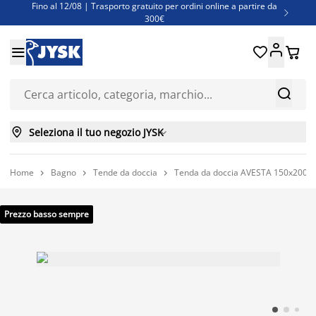
Fino al 12/08 | Trasporto gratuito per ordini online a partire da

300€
Super offerte d'estate | Oltre 1.500 articoli fino al 70%





Finanziamenti - Scegli il piano di rimborso più adatto a te



Seleziona il tuo negozio JYSK

Home
Bagno
Tende da doccia
Tenda da doccia AVESTA 150x200 



Prezzo basso sempre