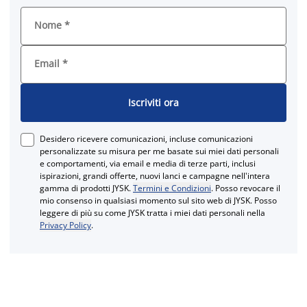
Nome
*
Email
*
Iscriviti ora
Desidero ricevere comunicazioni, incluse comunicazioni
personalizzate su misura per me basate sui miei dati personali
e comportamenti, via email e media di terze parti, inclusi
ispirazioni, grandi offerte, nuovi lanci e campagne nell'intera
gamma di prodotti JYSK.
Termini e Condizioni
. Posso revocare il
mio consenso in qualsiasi momento sul sito web di JYSK. Posso
leggere di più su come JYSK tratta i miei dati personali nella
Privacy Policy
.