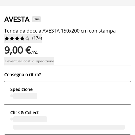
AVESTA
Plus
Tenda da doccia AVESTA 150x200 cm con stampa
(
174
)










9,00 €
/PZ.
+ eventuali costi di spedizione
Consegna o ritiro?
Spedizione
Click & Collect