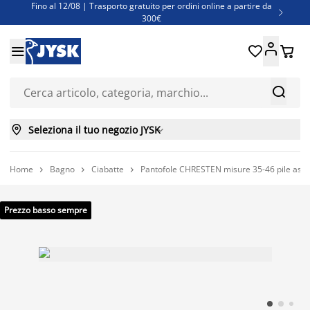
Fino al 12/08 | Trasporto gratuito per ordini online a partire da

300€
Super offerte d'estate | Oltre 1.500 articoli fino al 70%





Finanziamenti - Scegli il piano di rimborso più adatto a te



Seleziona il tuo negozio JYSK

Home
Bagno
Ciabatte
Pantofole CHRESTEN misure 35-46 pile asso



Prezzo basso sempre