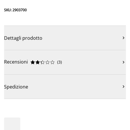
SKU: 2903700
Dettagli prodotto

Recensioni
(
3
)











Spedizione
