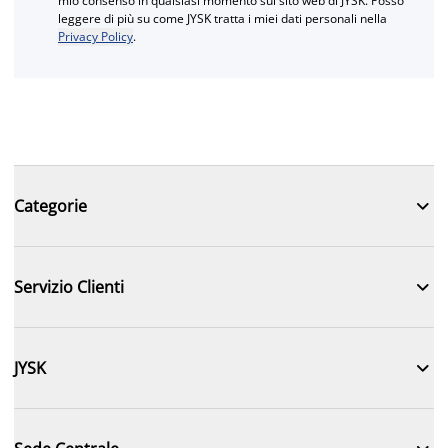
mio consenso in qualsiasi momento sul sito web di JYSK. Posso
leggere di più su come JYSK tratta i miei dati personali nella
Privacy Policy
.

Categorie

Servizio Clienti

JYSK