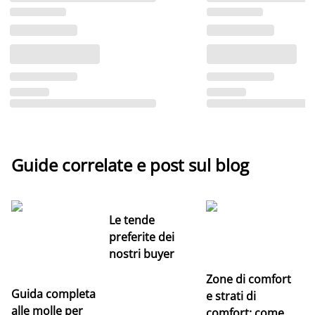
Guide correlate e post sul blog
Le tende
preferite dei
nostri buyer
Zone di comfort
Guida completa
Ce
e strati di
alle molle per
pe
comfort: come