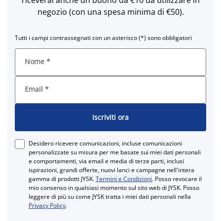
negozio (con una spesa minima di €50).
Tutti i campi contrassegnati con un asterisco (*) sono obbligatori
Nome
*
Email
*
Iscriviti ora
Desidero ricevere comunicazioni, incluse comunicazioni
personalizzate su misura per me basate sui miei dati personali
e comportamenti, via email e media di terze parti, inclusi
ispirazioni, grandi offerte, nuovi lanci e campagne nell'intera
gamma di prodotti JYSK.
Termini e Condizioni
. Posso revocare il
mio consenso in qualsiasi momento sul sito web di JYSK. Posso
leggere di più su come JYSK tratta i miei dati personali nella
Privacy Policy
.