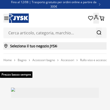
Fino al 12/08 | Trasporto gratuito per ordini online a partire da

300€
Super offerte d'estate | Oltre 1.500 articoli fino al 70%





Finanziamenti - Scegli il piano di rimborso più adatto a te



Seleziona il tuo negozio JYSK

Home
Bagno
Accessori bagno
Accessori
Rullo viso e accessor




Prezzo basso sempre