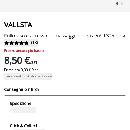
VALLSTA
Rullo viso e accessorio massaggi in pietra VALLSTA rosa
(
18
)










Prezzo ancora più basso
8,50 €
/SET
Prima era
9,00 € /set
+ eventuali costi di spedizione
Consegna o ritiro?
Spedizione
Click & Collect