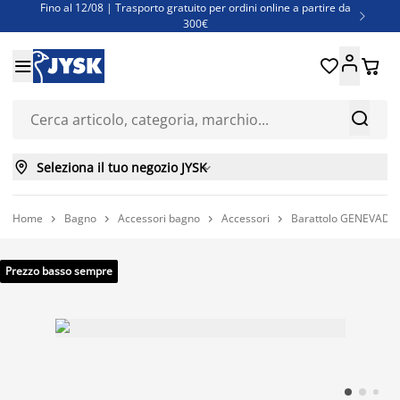
Fino al 12/08 | Trasporto gratuito per ordini online a partire da

300€
Super offerte d'estate | Oltre 1.500 articoli fino al 70%





Finanziamenti - Scegli il piano di rimborso più adatto a te



Seleziona il tuo negozio JYSK

Home
Bagno
Accessori bagno
Accessori
Barattolo GENEVAD Ø




Prezzo basso sempre