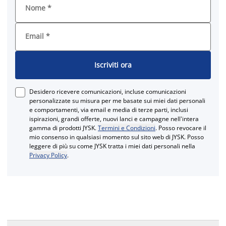
Nome
*
Email
*
Iscriviti ora
Desidero ricevere comunicazioni, incluse comunicazioni
personalizzate su misura per me basate sui miei dati personali
e comportamenti, via email e media di terze parti, inclusi
ispirazioni, grandi offerte, nuovi lanci e campagne nell'intera
gamma di prodotti JYSK.
Termini e Condizioni
. Posso revocare il
mio consenso in qualsiasi momento sul sito web di JYSK. Posso
leggere di più su come JYSK tratta i miei dati personali nella
Privacy Policy
.