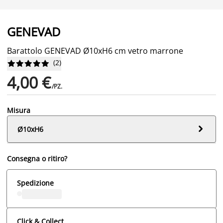
GENEVAD
Barattolo GENEVAD Ø10xH6 cm vetro marrone
(
2
)










4,00 €
/PZ.
Misura

Ø10xH6
Consegna o ritiro?
Spedizione
Click & Collect