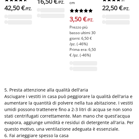
16,50 €
/PZ.
cm
42,50 €
22,50 €
/PZ.
/PZ.










3,50 €
/PZ.
Prezzo più
basso ultimi 30
giorni: 6,50 €
/pz. (-46%)
Prima era: 6,50
€ /pz. (-46%)
5. Presta attenzione alla qualità dell'aria
Asciugare i vestiti in casa può peggiorare la qualità dell'aria e
aumentare la quantità di polvere nella tua abitazione. I vestiti
umidi possono trattenere fino a 2-3 litri di acqua se non sono
stati centrifugati correttamente. Man mano che quest'acqua
evapora, aggiunge umidità e residui di detergente all'aria. Per
questo motivo, una ventilazione adeguata è essenziale.
6. Fai arieggiare spesso la casa