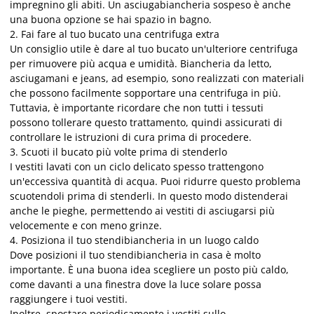
impregnino gli abiti. Un asciugabiancheria sospeso è anche
una buona opzione se hai spazio in bagno.
2. Fai fare al tuo bucato una centrifuga extra
Un consiglio utile è dare al tuo bucato un'ulteriore centrifuga
per rimuovere più acqua e umidità. Biancheria da letto,
asciugamani e jeans, ad esempio, sono realizzati con materiali
che possono facilmente sopportare una centrifuga in più.
Tuttavia, è importante ricordare che non tutti i tessuti
possono tollerare questo trattamento, quindi assicurati di
controllare le istruzioni di cura prima di procedere.
3. Scuoti il bucato più volte prima di stenderlo
I vestiti lavati con un ciclo delicato spesso trattengono
un'eccessiva quantità di acqua. Puoi ridurre questo problema
scuotendoli prima di stenderli. In questo modo distenderai
anche le pieghe, permettendo ai vestiti di asciugarsi più
velocemente e con meno grinze.
4. Posiziona il tuo stendibiancheria in un luogo caldo
Dove posizioni il tuo stendibiancheria in casa è molto
importante. È una buona idea scegliere un posto più caldo,
come davanti a una finestra dove la luce solare possa
raggiungere i tuoi vestiti.
Inoltre, spostare periodicamente i vestiti sullo