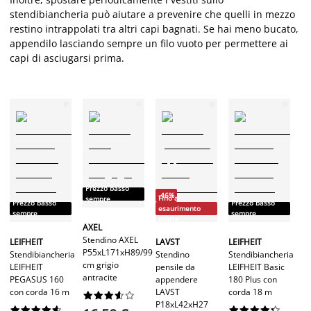
stendibiancheria può aiutare a prevenire che quelli in mezzo
restino intrappolati tra altri capi bagnati. Se hai meno bucato,
appendilo lasciando sempre un filo vuoto per permettere ai
capi di asciugarsi prima.
Prezzo basso
-46%
Fino a
sempre
Prezzo basso
Prezzo basso
esaurimento
sempre
sempre
scorte
AXEL
Stendino AXEL
LEIFHEIT
LAVST
LEIFHEIT
P55xL171xH89/99
Stendibiancheria
Stendino
Stendibiancheria
cm grigio
LEIFHEIT
pensile da
LEIFHEIT Basic
antracite
PEGASUS 160
appendere
180 Plus con
con corda 16 m
LAVST
corda 18 m










P18xL42xH27



















