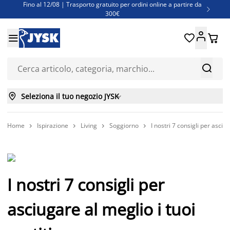
Fino al 12/08 | Trasporto gratuito per ordini online a partire da

300€
Super offerte d'estate | Oltre 1.500 articoli fino al 70%





Finanziamenti - Scegli il piano di rimborso più adatto a te



Seleziona il tuo negozio JYSK

Home
Ispirazione
Living
Soggiorno
I nostri 7 consigli per asciug




I nostri 7 consigli per
asciugare al meglio i tuoi