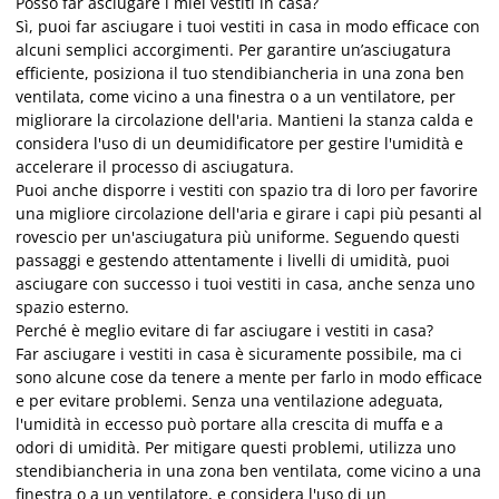
Posso far asciugare i miei vestiti in casa?
Sì, puoi far asciugare i tuoi vestiti in casa in modo efficace con
alcuni semplici accorgimenti. Per garantire un’asciugatura
efficiente, posiziona il tuo stendibiancheria in una zona ben
ventilata, come vicino a una finestra o a un ventilatore, per
migliorare la circolazione dell'aria. Mantieni la stanza calda e
considera l'uso di un deumidificatore per gestire l'umidità e
accelerare il processo di asciugatura.
Puoi anche disporre i vestiti con spazio tra di loro per favorire
una migliore circolazione dell'aria e girare i capi più pesanti al
rovescio per un'asciugatura più uniforme. Seguendo questi
passaggi e gestendo attentamente i livelli di umidità, puoi
asciugare con successo i tuoi vestiti in casa, anche senza uno
spazio esterno.
Perché è meglio evitare di far asciugare i vestiti in casa?
Far asciugare i vestiti in casa è sicuramente possibile, ma ci
sono alcune cose da tenere a mente per farlo in modo efficace
e per evitare problemi. Senza una ventilazione adeguata,
l'umidità in eccesso può portare alla crescita di muffa e a
odori di umidità. Per mitigare questi problemi, utilizza uno
stendibiancheria in una zona ben ventilata, come vicino a una
finestra o a un ventilatore, e considera l'uso di un