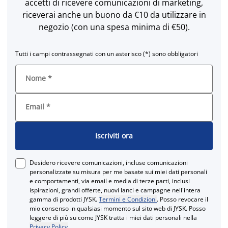
accetti di ricevere comunicazioni di marketing,
riceverai anche un buono da €10 da utilizzare in
negozio (con una spesa minima di €50).
Tutti i campi contrassegnati con un asterisco (*) sono obbligatori
Nome
*
Email
*
Iscriviti ora
Desidero ricevere comunicazioni, incluse comunicazioni
personalizzate su misura per me basate sui miei dati personali
e comportamenti, via email e media di terze parti, inclusi
ispirazioni, grandi offerte, nuovi lanci e campagne nell'intera
gamma di prodotti JYSK.
Termini e Condizioni
. Posso revocare il
mio consenso in qualsiasi momento sul sito web di JYSK. Posso
leggere di più su come JYSK tratta i miei dati personali nella
Privacy Policy
.