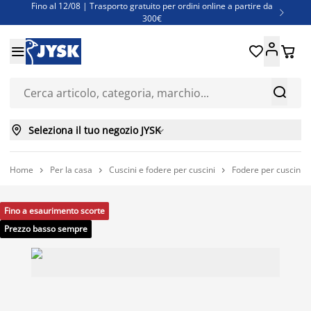
Fino al 12/08 | Trasporto gratuito per ordini online a partire da

300€
Super offerte d'estate | Oltre 1.500 articoli fino al 70%





Finanziamenti - Scegli il piano di rimborso più adatto a te



Seleziona il tuo negozio JYSK

Home
Per la casa
Cuscini e fodere per cuscini
Fodere per cuscini



Fino a esaurimento scorte
Prezzo basso sempre