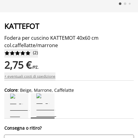
KATTEFOT
Fodera per cuscino KATTEMOT 40x60 cm
col.caffellatte/marrone
(
2
)










2,75 €
/PZ.
+ eventuali costi di spedizione
Colore
: Beige, Marrone, Caffelatte
Consegna o ritiro?