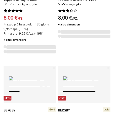
50x80 cm ciniglia grigio
55x55 cm grigio




















8,00 €
8,00 €
/PZ.
/PZ.
Prezzo più basso ultimi 30 giorni:
+ altre dimensioni
9,95 € /pz. (-19%)
Prima era: 9,95 € /pz. (-19%)
+ altre dimensioni
-35%
-35%
Gold
Gold
BERGBY
BERGBY