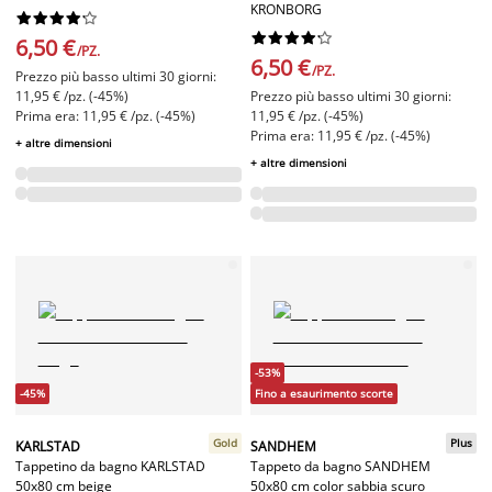
KRONBORG




















6,50 €
/PZ.
6,50 €
/PZ.
Prezzo più basso ultimi 30 giorni:
11,95 € /pz. (-45%)
Prezzo più basso ultimi 30 giorni:
Prima era: 11,95 € /pz. (-45%)
11,95 € /pz. (-45%)
Prima era: 11,95 € /pz. (-45%)
+ altre dimensioni
+ altre dimensioni
-53%
-45%
Fino a esaurimento scorte
Gold
Plus
KARLSTAD
SANDHEM
Tappetino da bagno KARLSTAD
Tappeto da bagno SANDHEM
50x80 cm beige
50x80 cm color sabbia scuro