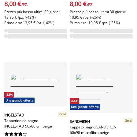
8,00 €
8,00 €
/PZ.
/PZ.
Prezzo più basso ultimi 30 giorni:
Prezzo più basso ultimi 30 giorni:
13,95 € /pz. (-42%)
10,95 € /pz. (-26%)
Prima era: 13,95 € /pz. (-42%)
Prima era: 10,95 € /pz. (-26%)
-32%
Una grande offerta
-44%
Una grande offerta
Gold
INGELSTAD
Tappetino da bagno
Gold
SANDVIKEN
INGELSTAD 50x80 cm beige
Tappeto bagno SANDVIKEN
60x90 microfibra beige









