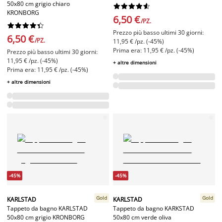
50x80 cm grigio chiaro










KRONBORG
6,50 €
/PZ.










Prezzo più basso ultimi 30 giorni:
6,50 €
/PZ.
11,95 € /pz. (-45%)
Prima era: 11,95 € /pz. (-45%)
Prezzo più basso ultimi 30 giorni:
11,95 € /pz. (-45%)
+ altre dimensioni
Prima era: 11,95 € /pz. (-45%)
+ altre dimensioni
-45%
-45%
Gold
Gold
KARLSTAD
KARLSTAD
Tappeto da bagno KARLSTAD
Tappeto da bagno KARKSTAD
50x80 cm grigio KRONBORG
50x80 cm verde oliva