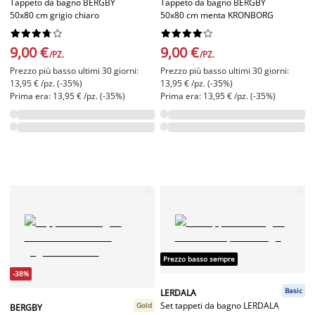
Tappeto da bagno BERGBY
Tappeto da bagno BERGBY
50x80 cm grigio chiaro
50x80 cm menta KRONBORG




















9,00 €
9,00 €
/PZ.
/PZ.
Prezzo più basso ultimi 30 giorni:
Prezzo più basso ultimi 30 giorni:
13,95 € /pz. (-35%)
13,95 € /pz. (-35%)
Prima era: 13,95 € /pz. (-35%)
Prima era: 13,95 € /pz. (-35%)
Prezzo basso sempre
-38%
Basic
LERDALA
Set tappeti da bagno LERDALA
Gold
BERGBY