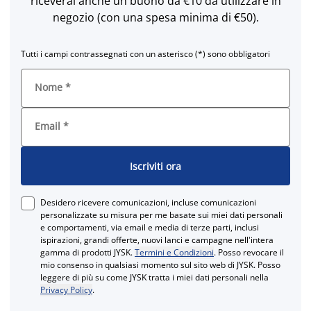
riceverai anche un buono da €10 da utilizzare in
negozio (con una spesa minima di €50).
Tutti i campi contrassegnati con un asterisco (*) sono obbligatori
Nome
*
Email
*
Iscriviti ora
Desidero ricevere comunicazioni, incluse comunicazioni
personalizzate su misura per me basate sui miei dati personali
e comportamenti, via email e media di terze parti, inclusi
ispirazioni, grandi offerte, nuovi lanci e campagne nell'intera
gamma di prodotti JYSK.
Termini e Condizioni
. Posso revocare il
mio consenso in qualsiasi momento sul sito web di JYSK. Posso
leggere di più su come JYSK tratta i miei dati personali nella
Privacy Policy
.