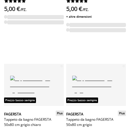




















5,00 €
5,00 €
/PZ.
/PZ.
+ altre dimensioni
Prezzo basso sempre
Prezzo basso sempre
Plus
Plus
FAGERSTA
FAGERSTA
Tappeto da bagno FAGERSTA
Tappeto da bagno FAGERSTA
50x80 cm grigio chiaro
50x80 cm grigio