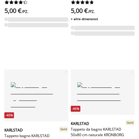




















5,00 €
5,00 €
/PZ.
/PZ.
+ altre dimensioni
-45%
-45%
Gold
KARLSTAD
Tappeto da bagno KARLSTAD
Gold
KARLSTAD
50x80 cm naturale KRONBORG
Tappeto bagno KARLSTAD