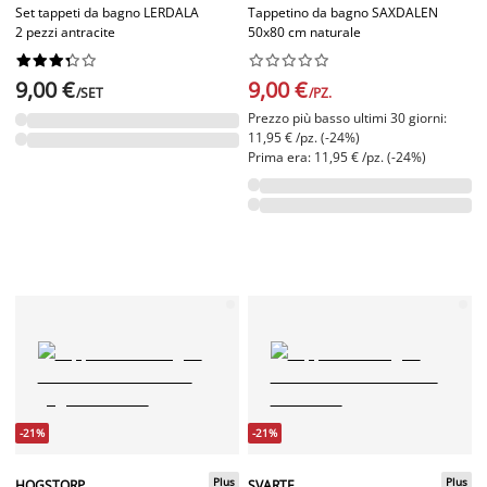
Set tappeti da bagno LERDALA
Tappetino da bagno SAXDALEN
2 pezzi antracite
50x80 cm naturale




















9,00 €
9,00 €
/SET
/PZ.
Prezzo più basso ultimi 30 giorni:
11,95 € /pz. (-24%)
Prima era: 11,95 € /pz. (-24%)
-21%
-21%
Plus
Plus
HOGSTORP
SVARTE