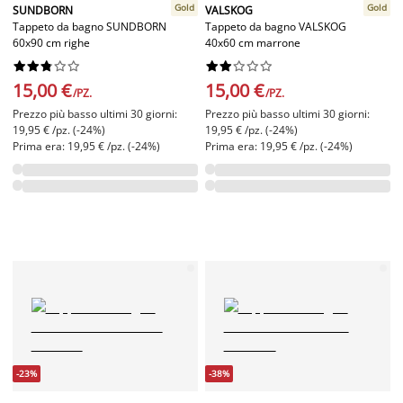
Gold
Gold
SUNDBORN
VALSKOG
Tappeto da bagno SUNDBORN
Tappeto da bagno VALSKOG
60x90 cm righe
40x60 cm marrone




















15,00 €
15,00 €
/PZ.
/PZ.
Prezzo più basso ultimi 30 giorni:
Prezzo più basso ultimi 30 giorni:
19,95 € /pz. (-24%)
19,95 € /pz. (-24%)
Prima era: 19,95 € /pz. (-24%)
Prima era: 19,95 € /pz. (-24%)
-23%
-38%