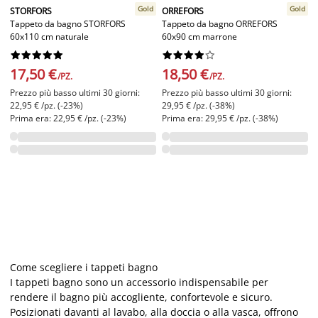
Gold
Gold
STORFORS
ORREFORS
Tappeto da bagno STORFORS
Tappeto da bagno ORREFORS
60x110 cm naturale
60x90 cm marrone




















17,50 €
18,50 €
/PZ.
/PZ.
Prezzo più basso ultimi 30 giorni:
Prezzo più basso ultimi 30 giorni:
22,95 € /pz. (-23%)
29,95 € /pz. (-38%)
Prima era: 22,95 € /pz. (-23%)
Prima era: 29,95 € /pz. (-38%)
Come scegliere i tappeti bagno
I tappeti bagno sono un accessorio indispensabile per
rendere il bagno più accogliente, confortevole e sicuro.
Posizionati davanti al lavabo, alla doccia o alla vasca, offrono