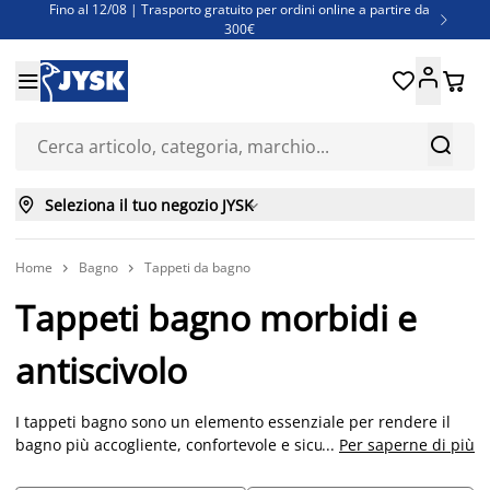
Fino al 12/08 | Trasporto gratuito per ordini online a partire da

300€
Super offerte d'estate | Oltre 1.500 articoli fino al 70%





Finanziamenti - Scegli il piano di rimborso più adatto a te



Seleziona il tuo negozio JYSK

Home
Bagno
Tappeti da bagno


Tappeti bagno morbidi e
antiscivolo
I tappeti bagno sono un elemento essenziale per rendere il
bagno più accogliente, confortevole e sicuro. Oltre a offrire
...
Per saperne di più
una piacevole sensazione sotto i piedi dopo la doccia o il