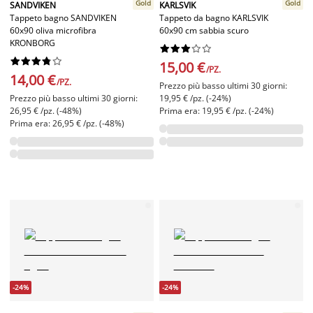
Gold
Gold
SANDVIKEN
KARLSVIK
Tappeto bagno SANDVIKEN
Tappeto da bagno KARLSVIK
60x90 oliva microfibra
60x90 cm sabbia scuro
KRONBORG




















15,00 €
/PZ.
14,00 €
/PZ.
Prezzo più basso ultimi 30 giorni:
Prezzo più basso ultimi 30 giorni:
19,95 € /pz. (-24%)
26,95 € /pz. (-48%)
Prima era: 19,95 € /pz. (-24%)
Prima era: 26,95 € /pz. (-48%)
-24%
-24%