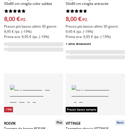
50x80 cm ciniglia color sabbia
50x80 cm ciniglia antracite




















8,00 €
8,00 €
/PZ.
/PZ.
Prezzo più basso ultimi 30 giorni:
Prezzo più basso ultimi 30 giorni:
9,95 € /pz. (-19%)
9,95 € /pz. (-19%)
Prima era: 9,95 € /pz. (-19%)
Prima era: 9,95 € /pz. (-19%)
+ altre dimensioni
-19%
Prezzo basso sempre
Plus
Basic
ROSVIK
VITTINGE
Tappeto da bagno ROSVIK
Tappetino doccia VITTINGE