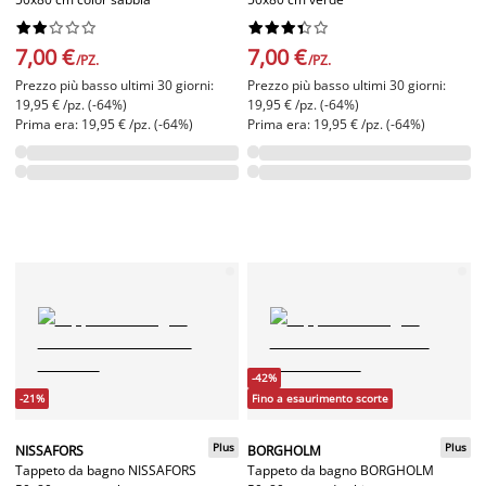




















7,00 €
7,00 €
/PZ.
/PZ.
Prezzo più basso ultimi 30 giorni:
Prezzo più basso ultimi 30 giorni:
19,95 € /pz. (-64%)
19,95 € /pz. (-64%)
Prima era: 19,95 € /pz. (-64%)
Prima era: 19,95 € /pz. (-64%)
-42%
-21%
Fino a esaurimento scorte
Plus
Plus
NISSAFORS
BORGHOLM
Tappeto da bagno NISSAFORS
Tappeto da bagno BORGHOLM