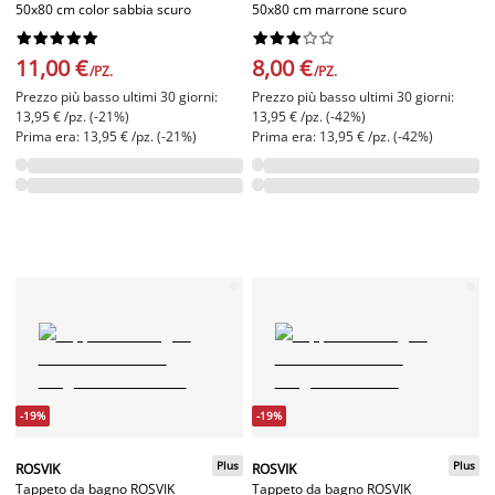
50x80 cm color sabbia scuro
50x80 cm marrone scuro




















11,00 €
8,00 €
/PZ.
/PZ.
Prezzo più basso ultimi 30 giorni:
Prezzo più basso ultimi 30 giorni:
13,95 € /pz. (-21%)
13,95 € /pz. (-42%)
Prima era: 13,95 € /pz. (-21%)
Prima era: 13,95 € /pz. (-42%)
-19%
-19%
Plus
Plus
ROSVIK
ROSVIK
Tappeto da bagno ROSVIK
Tappeto da bagno ROSVIK