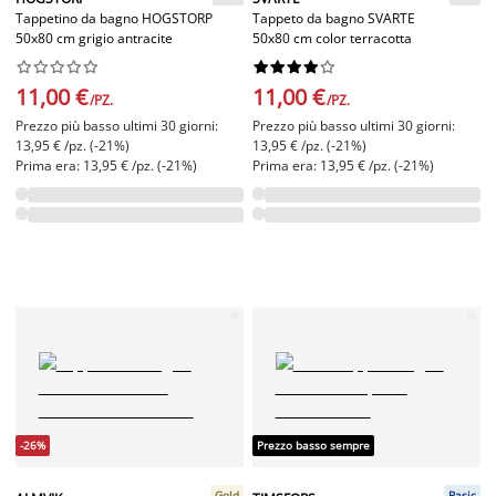
Tappetino da bagno HOGSTORP
Tappeto da bagno SVARTE
50x80 cm grigio antracite
50x80 cm color terracotta




















11,00 €
11,00 €
/PZ.
/PZ.
Prezzo più basso ultimi 30 giorni:
Prezzo più basso ultimi 30 giorni:
13,95 € /pz. (-21%)
13,95 € /pz. (-21%)
Prima era: 13,95 € /pz. (-21%)
Prima era: 13,95 € /pz. (-21%)
-26%
Prezzo basso sempre
Gold
Basic