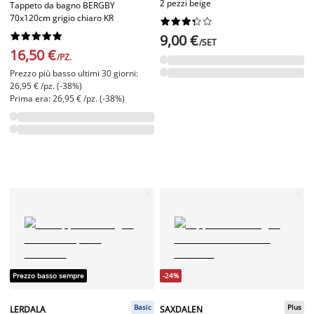
2 pezzi beige
Tappeto da bagno BERGBY
70x120cm grigio chiaro KR




















9,00 €
/SET
16,50 €
/PZ.
Prezzo più basso ultimi 30 giorni:
26,95 € /pz. (-38%)
Prima era: 26,95 € /pz. (-38%)
Prezzo basso sempre
-24%
Basic
Plus
LERDALA
SAXDALEN