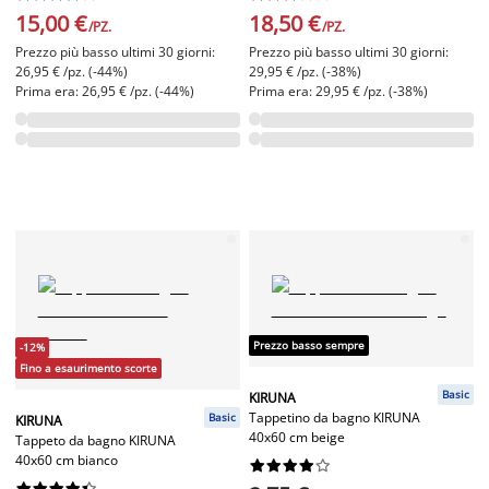
15,00 €
18,50 €
/PZ.
/PZ.
Prezzo più basso ultimi 30 giorni:
Prezzo più basso ultimi 30 giorni:
26,95 € /pz. (-44%)
29,95 € /pz. (-38%)
Prima era: 26,95 € /pz. (-44%)
Prima era: 29,95 € /pz. (-38%)
Prezzo basso sempre
-12%
Fino a esaurimento scorte
Basic
KIRUNA
Tappetino da bagno KIRUNA
Basic
KIRUNA
40x60 cm beige
Tappeto da bagno KIRUNA
40x60 cm bianco



















