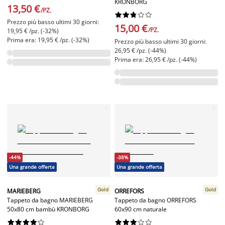
KRONBORG
13,50 €
/PZ.










Prezzo più basso ultimi 30 giorni:
15,00 €
/PZ.
19,95 € /pz. (-32%)
Prima era: 19,95 € /pz. (-32%)
Prezzo più basso ultimi 30 giorni:
26,95 € /pz. (-44%)
Prima era: 26,95 € /pz. (-44%)
-44%
-38%
Una grande offerta
Una grande offerta
Gold
Gold
MARIEBERG
ORREFORS
Tappeto da bagno MARIEBERG
Tappeto da bagno ORREFORS
50x80 cm bambù KRONBORG
60x90 cm naturale



















