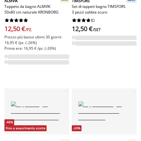
ALMVIK
TIMSFORS
Tappeto da bagno ALMVIK
Set di tappeti bagno TIMSFORS
50x80 cm naturale KRONBORG
3 pezzi sabbia scuro




















12,50 €
12,50 €
/PZ.
/SET
Prezzo più basso ultimi 30 giorni:
16,95 € /pz. (-26%)
Prima era: 16,95 € /pz. (-26%)
-48%
Fino a esaurimento scorte
-24%