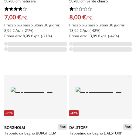
50x80 cm naturale
50x80 cm verde chiaro




















7,00 €
8,00 €
/PZ.
/PZ.
Prezzo più basso ultimi 30 giorni:
Prezzo più basso ultimi 30 giorni:
8,95 € /pz. (-21%)
13,95 € /pz. (-42%)
Prima era: 8,95 € /pz. (-21%)
Prima era: 13,95 € /pz. (-42%)
-21%
-42%
Plus
Plus
BORGHOLM
DALSTORP
Tappeto da bagno BORGHOLM
Tappetino da bagno DALSTORP