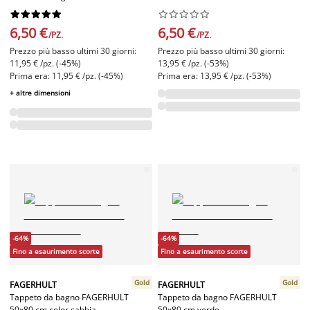




















6,50 €
6,50 €
/PZ.
/PZ.
Prezzo più basso ultimi 30 giorni:
Prezzo più basso ultimi 30 giorni:
11,95 € /pz. (-45%)
13,95 € /pz. (-53%)
Prima era: 11,95 € /pz. (-45%)
Prima era: 13,95 € /pz. (-53%)
+ altre dimensioni
-64%
-64%
Fino a esaurimento scorte
Fino a esaurimento scorte
Gold
Gold
FAGERHULT
FAGERHULT
Tappeto da bagno FAGERHULT
Tappeto da bagno FAGERHULT
50x80 cm color sabbia
50x80 cm verde